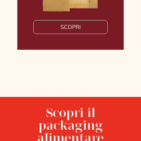
SCOPRI
Scopri il
packaging
alimentare