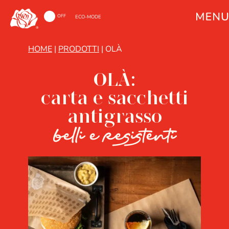
ON
OFF
ECO-MODE
HOME
|
PRODOTTI
|
OLÀ
OLÀ:
carta e sacchetti
antigrasso
belli e resistenti