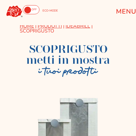
ON
OFF
ECO-MODE
HOME
|
PRODOTTI
|
IDEABRILL
|
SCOPRIGUSTO
SCOPRIGUSTO
metti in mostra
i tuoi prodotti