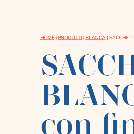
HOME
|
PRODOTTI
|
BLANCA
|
SACCHETT
SACC
BLAN
con fi