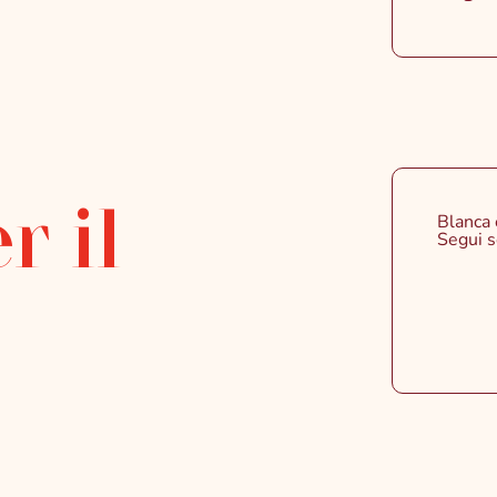
r il
Blanca 
Segui s