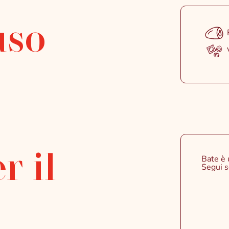
uso
r il
Bate è 
Segui s