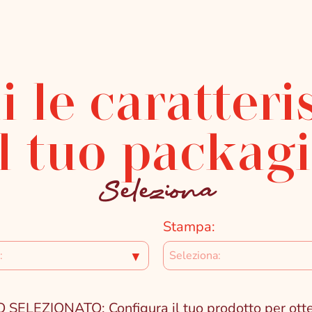
i le caratteri
l tuo packag
Seleziona
Stampa:
▼
ZIONATO: Configura il tuo prodotto per ottener