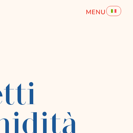
tti
midità