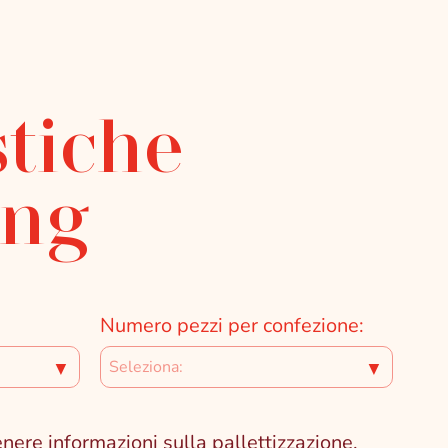
stiche
ing
Numero pezzi per confezione:
▼
▼
e informazioni sulla pallettizzazione.